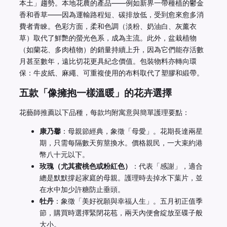
本土」趨勢。本地花農的產品——例如新界一帶種植的鬱金
香和香草——因為運輸路程短、碳排放低，受到愈來愈多消
費者青睞。色彩方面，柔和色調（淡粉、奶油白、灰薰衣
草）取代了鮮艷的螢光色系，成為主流。此外，盆栽植物
（如蘭花、多肉植物）的銷量持續上升，因為它們能存活數
月甚至數年，遠比切花更具紀念價值。包裝物料亦轉向環
保：牛皮紙、麻繩、可重複使用的布料取代了塑膠和緞帶。
五款「像擁抱一樣溫暖」的花卉選擇
花藝師推薦以下品種，每款均附寓意與簡單護理要點：
康乃馨
：母親節經典，象徵「母愛」。花期長達兩星
期，只需每隔數天剪莖換水。價格親民，一大束約港
幣八十元以下。
玫瑰（尤其蜜桃色或粉紅色）
：代表「感謝」，適合
總是默默撐起家庭的母親。護理時去掉水下葉片，並
在水中加少許糖防止垂頭。
牡丹
：象徵「美好祝願與幸福人生」。五月初正值季
節，購買時選擇緊閉花苞，兩天內便會綻放至碟子般
大小。