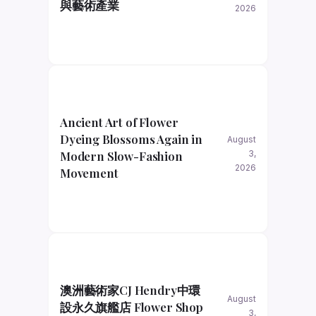
與藝術產業
2026
Ancient Art of Flower
Dyeing Blossoms Again in
August
Modern Slow-Fashion
3,
2026
Movement
澳洲藝術家CJ Hendry中環
August
設永久旗艦店 Flower Shop
3,