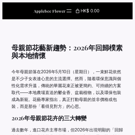
Skip
to
HK$ 0.00
Applebee Flower
content
母親節花藝新趨勢：2026年回歸樸素
與本地情懷
今年母親節落在2026年5月10日（星期日），一束鮮花依然
是不少子女表達心意的主流選擇。然而，隨着環保意識與個
性化需求升溫，傳統的華麗花束正被更簡約、可持續的方案
取代——本地農場直送的鬱金香、盆栽植物，以及環保包裝
成為新寵。花藝專家指出，真正打動母親的並非價格或包
裝，而是那份「看得見對方」的心思。
2026年母親節花卉的三大轉變
過去數年，進口花卉主導市場，但2026年出現明顯的「回歸