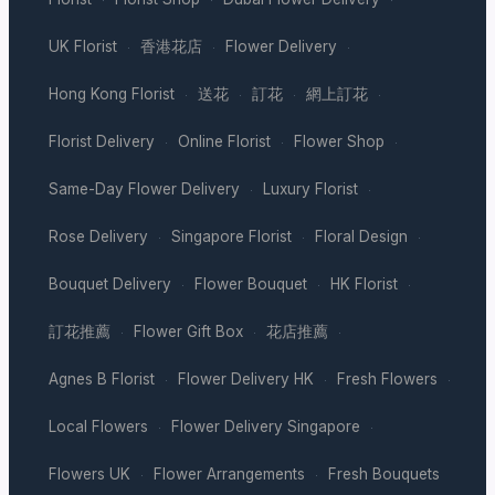
UK Florist
香港花店
Flower Delivery
·
·
·
Hong Kong Florist
送花
訂花
網上訂花
·
·
·
·
Florist Delivery
Online Florist
Flower Shop
·
·
·
Same-Day Flower Delivery
Luxury Florist
·
·
Rose Delivery
Singapore Florist
Floral Design
·
·
·
Bouquet Delivery
Flower Bouquet
HK Florist
·
·
·
訂花推薦
Flower Gift Box
花店推薦
·
·
·
Agnes B Florist
Flower Delivery HK
Fresh Flowers
·
·
·
Local Flowers
Flower Delivery Singapore
·
·
Flowers UK
Flower Arrangements
Fresh Bouquets
·
·