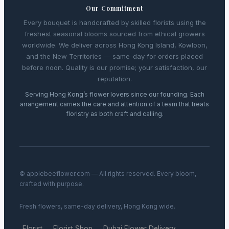
Our Commitment
Every bouquet is handcrafted by skilled florists using the
freshest seasonal blooms sourced from ethical growers
worldwide. We deliver across Hong Kong Island, Kowloon,
and the New Territories — same-day for orders placed
before noon. Quality is our promise; your satisfaction, our
reputation.
Serving Hong Kong’s flower lovers since our founding. Each
arrangement carries the care and attention of a team that treats
floristry as both craft and calling.
© applebeeflower.com — All rights reserved. Every bloom,
crafted with purpose.
Fresh flowers, same-day delivery, Hong Kong wide.
Florist
Florist Shop
Dubai Flower Delivery
·
·
·